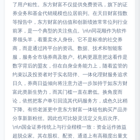
了用户粘性。东方财富不仅提供免费资讯，旗下的证
券业务和基金代销规模也位居前列。在天目财富指数
等报告中，东方财富的估值和创新绩效常常位列行业
前茅，是一个典型的关注焦点。\n\n同花顺作为软件
界领头羊，着重卖水人身份。它不是标准的社交券
商，而是通过跨平台的资讯、数据、技术和智能客
服，服务全市场券商及散户。机构更愿意把这看作是
数字背后的盟友，但在自身业务能力上，随着监管的
约束以及投资者对于实名陪伴、一体化理财服务追求
日久，券商日益倾向将注意力进一步加持于如东方财
富此类新生势力，而其门槛一直在磨低。换角度而
论，依然把客户单引回流其代码服务方，成色久比稍
下降。有些老派更中意东方财富一体链包购买产品并
分享新新粉丝。因此也可比较灵活定义先后次序。
\n\n国金证券传统上与行业楷模一致：资金运作效益
超脱众家。其在股权、配资、通道上有高额度出量支